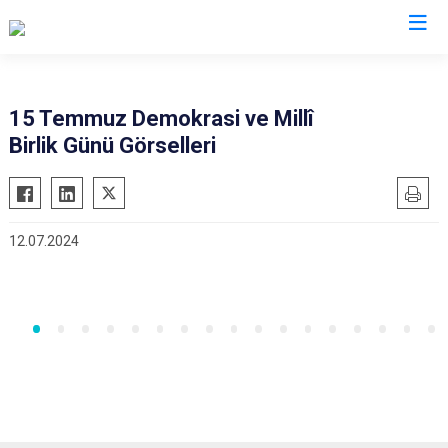
Kocaeli
15 Temmuz Demokrasi ve Millî
Birlik Günü Görselleri
Gebze
Başiskele
Gölcük
Darıca
Kandıra
Çayırova
12.07.2024
Karamürsel
Dilovası
Körfez
İzmit
Derince
Kartepe