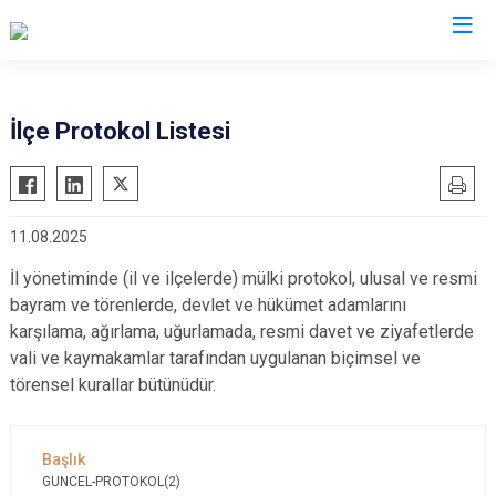
Kocaeli
İlçe Protokol Listesi
Gebze
Başiskele
Gölcük
Darıca
11.08.2025
Kandıra
Çayırova
Karamürsel
Dilovası
İl yönetiminde (il ve ilçelerde) mülki protokol, ulusal ve resmi
bayram ve törenlerde, devlet ve hükümet adamlarını
Körfez
İzmit
karşılama, ağırlama, uğurlamada, resmi davet ve ziyafetlerde
Derince
Kartepe
vali ve kaymakamlar tarafından uygulanan biçimsel ve
törensel kurallar bütünüdür.
GUNCEL-PROTOKOL(2)