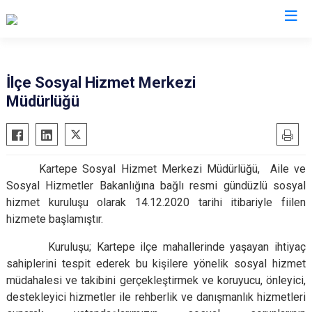
Kocaeli
İlçe Sosyal Hizmet Merkezi
Müdürlüğü
Gebze
Başiskele
Gölcük
Darıca
Kandıra
Çayırova
Kartepe Sosyal Hizmet Merkezi Müdürlüğü, Aile ve
Karamürsel
Dilovası
Sosyal Hizmetler Bakanlığına bağlı resmi gündüzlü sosyal
Körfez
İzmit
hizmet kuruluşu olarak 14.12.2020 tarihi itibariyle fiilen
Derince
Kartepe
hizmete başlamıştır.
Kuruluşu; Kartepe ilçe mahallerinde yaşayan ihtiyaç
sahiplerini tespit ederek bu kişilere yönelik sosyal hizmet
müdahalesi ve takibini gerçekleştirmek ve koruyucu, önleyici,
destekleyici hizmetler ile rehberlik ve danışmanlık hizmetleri