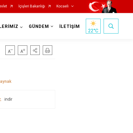
evlet
İçişleri Bakanlığı
Kocaeli
LERİMİZ
GÜNDEM
İLETİŞİM
22
°C
Başiskele
indir
Darıca
Çayırova
Dilovası