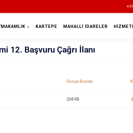
e-D
YMAKAMLIK
KARTEPE
MAHALLİ İDARELER
HİZMET
Kocaeli
mi 12. Başvuru Çağrı İlanı
Gebze
268 KB
Gölcük
Kandıra
Karamürsel